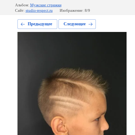
Альбом:
Мужские стрижки
Сайт:
studio-respect.ru
Изображение: 8/9
Предыдущее
Следующее